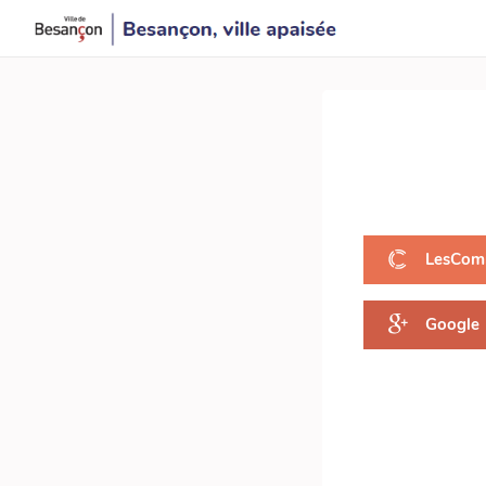
LesCom
Google